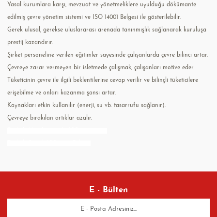
Yasal kurumlara karşı, mevzuat ve yönetmeliklere uyulduğu dökümante
edilmiş çevre yönetim sistemi ve ISO 14001 Belgesi ile gösterilebilir.
Gerek ulusal, gerekse uluslararası arenada tanınmışlık sağlanarak kuruluşa
prestij kazandırır.
Şirket personeline verilen eğitimler sayesinde çalışanlarda çevre bilinci artar.
Çevreye zarar vermeyen bir isletmede çalışmak, çalışanları motive eder.
Tüketicinin çevre ile ilgili beklentilerine cevap verilir ve bilinçli tüketicilere
erişebilme ve onları kazanma şansı artar.
Kaynakları etkin kullanılır (enerji, su vb. tasarrufu sağlanır).
Çevreye bırakılan artıklar azalır.
Türkak Akreditasyonlu ISO 14001:2015
Türkak Onaylı ISO 9001 Belgesi
E - Bülten