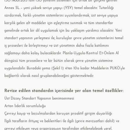
ISO 14001:2015 tüm ISO yönetim sistemleri için ortak bir çerçeve getiren
Annex SL – yeni yüksek seviye yapıyı (YSY) temel alacaktır. Tutarlılığı
sürdürmek, farklı yönetim sistemlerini uyumlandırmak, üst seviye yapıya
karşılık gelen alt maddeler için eşleştirme sunmak ve tüm standartlar
genelinde ortak bir dil uygulamak için bu yaklaşım yardımcı olacaktır. Yeni
standart yapısının yerleşmesi ile, kuruluşlar çevre yönetim sistemlerini temel
iş prosesleri ile birleştirmeyi ve üst yönetimin daha fazla katılımını
sağlamayı daha kolay bulacaklardır. Planla-Uygula-Kontrol Et-Önlem Al
döngüsü tüm proseslere ve bir bütün olarak çevre yönetim sistemine
uygulanabilir. Buradaki şema (Şekil 1) 4’ten 10’a kadar Maddelerin PUKÖ’yle
bağlantılı olarak nasıl gruplanabileceğini göstermektedir.
Revize edilen standardın içerisinde yer alan temel özellikler:
Üst Düzey Standart Yapısının benimsenmesi
Artan liderlik sorumluluğu
Çevreyi kayıp ve bozulmalardan koruyan proaktif girişim duyarlılığı
İlgili tarafların ihtiyaç ve beklentileri ile ilgili (çevre mevzuatları dahil) ve
çevreyi etkileyen veya organizasyon tarafından etkilenebilecek yerel,